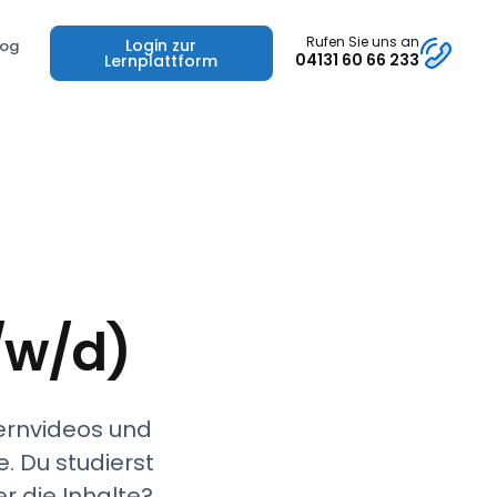
Rufen Sie uns an
Login zur
log
04131 60 66 233
Lernplattform
/w/d)
Lernvideos und
. Du studierst
r die Inhalte?