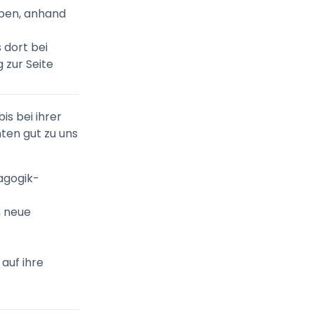
ben, anhand
 dort bei
 zur Seite
is bei ihrer
ten gut zu uns
agogik-
n neue
auf ihre