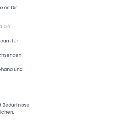
e es Dir
d die
Raum für
achsenden
uphana und
d Bedürfnisse
ichen.