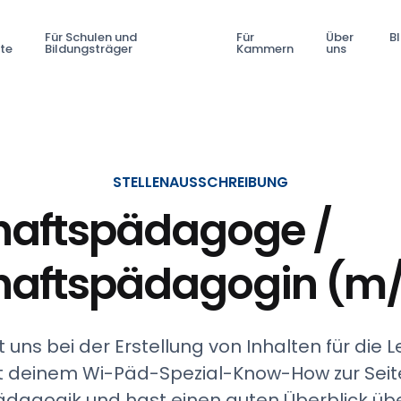
Für Schulen und
Für
Über
B
fte
Bildungsträger
Kammern
uns
STELLENAUSSCHREIBUNG
haftspädagoge /
haftspädagogin (m
t uns bei der Erstellung von Inhalten für die 
t deinem Wi-Päd-Spezial-Know-How zur Seite
dagogik und hast einen guten Überblick übe