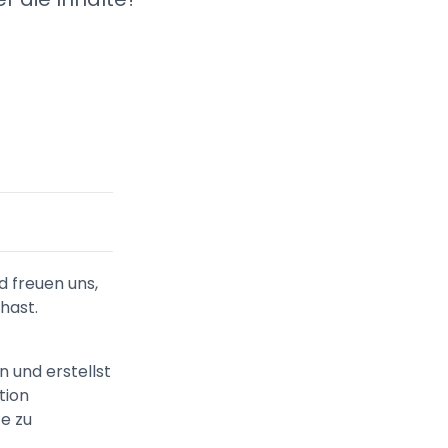
d freuen uns,
hast.
 und erstellst
ation
te zu