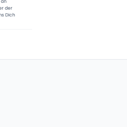
 an
er der
ns Dich